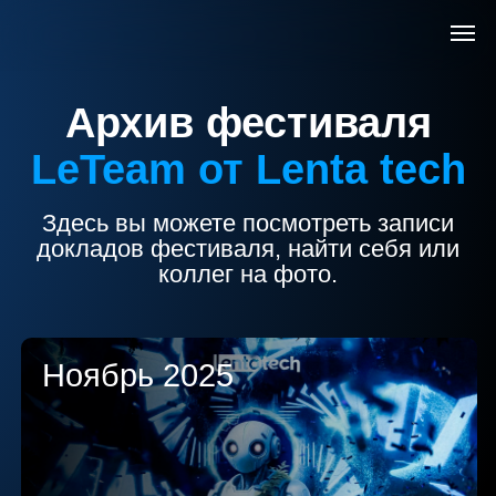
Архив фестиваля
LeTeam
от Lenta tech
Здесь вы можете посмотреть записи
докладов фестиваля, найти себя или
коллег на фото.
Ноябрь 2025
О конференции
Программа
Для кого
FAQ
Контакты
Архив
Смотреть
Зарегистрироваться