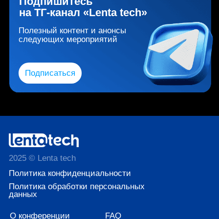
2025 © Lenta tech
Политика конфиденциальности
Политика обработки персональных
данных
О конференции
FAQ
Программа
Контакты
Для кого
Архив
Электронная почта
LeTeamFest@yandex.ru
ТГ-канал «LeTeam»
Подписаться