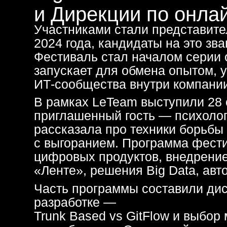
Фестиваль стал началом серии очных
запускает для обмена опытом, укреп
ИТ-сообщества внутри компании.
В рамках LeTeam выступили 28 спике
приглашенный гость — психолог и м
рассказала про техники борьбы
с выгоранием. Программа фестиваля
цифровых продуктов, внедрение инн
«Ленте», решения Big Data, автомат
Часть программы составили дискусс
разработке —
Trunk Based vs GitFlow и выбор ме
разработками. Отдельный интерес вы
участники получили рекомендации
и мотивацию от лидеров ИТ-направл
Формат дополнили лаунж-зоны и ак
конкурс по слепой печати, ретро-иг
про людей и про то, как важно встре
общей энергией. Фестиваль показал