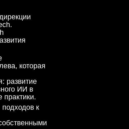
орая
ие
в
и.
в к
нными
о