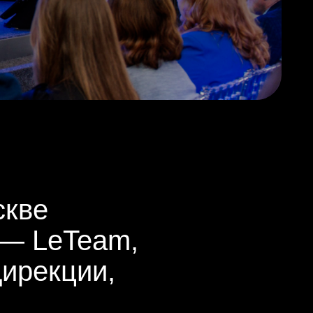
Team,
ии,