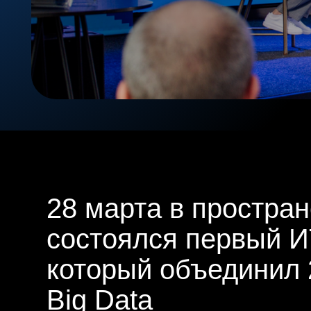
28 марта в пространст
состоялся первый ИТ-ф
который объединил 250
Big Data
и Дирекции по онлайн-
Участниками стали представители р
2024 года, кандидаты на это звание,