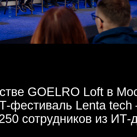
ве GOELRO Loft в Москве
естиваль Lenta tech — Le
 сотрудников из ИТ-дирекц
бизнесу.
азных подразделений, звезды ИТ-дирекции
 а также активисты бренда Lenta tech.