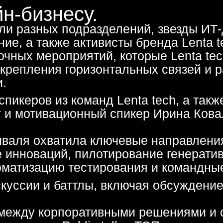
 мероприятий, которые Lenta tech
ления горизонтальных связей и развития
ров из команд Lenta tech, а также
отивационный спикер Ирина Ковалева, кот
 охватила ключевые направления: развит
оваций, пилотирование генеративного ИИ 
изацию тестирования и командные практик
ии и баттлы, включая обсуждение подходо
жду корпоративными решениями и собстве
звал Public-talk с ТОП-менеджерами, где
ений.
тивности для неформального общения:
ры и музыкальный квартирник. LeTeam — эт
чаться, слушать друг друга и заряжаться
,