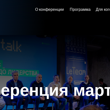
О конференции
Программа
Для кого
FAQ
Кон
енция март 20